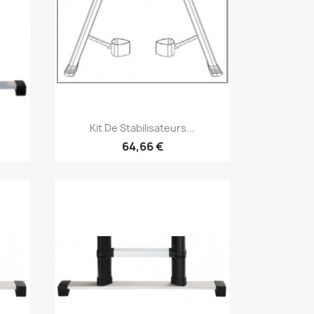
Aperçu rapide

Kit De Stabilisateurs...
64,66 €