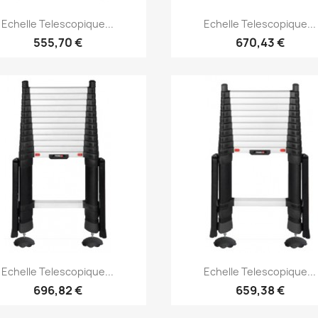
Aperçu rapide
Aperçu rapide


Echelle Telescopique...
Echelle Telescopique...
555,70 €
670,43 €
Aperçu rapide
Aperçu rapide


Echelle Telescopique...
Echelle Telescopique...
696,82 €
659,38 €