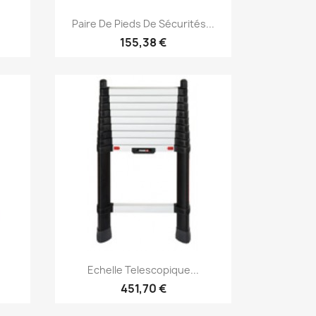
Aperçu rapide

Paire De Pieds De Sécurités...
155,38 €
Aperçu rapide

Echelle Telescopique...
451,70 €