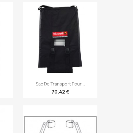
Aperçu rapide

Sac De Transport Pour...
70,42 €