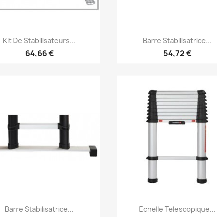
Aperçu rapide
Aperçu rapide


Kit De Stabilisateurs...
Barre Stabilisatrice...
64,66 €
54,72 €
Aperçu rapide
Aperçu rapide


Barre Stabilisatrice...
Echelle Telescopique...