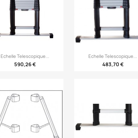
Aperçu rapide
Aperçu rapide


Echelle Telescopique...
Echelle Telescopique...
590,26 €
483,70 €