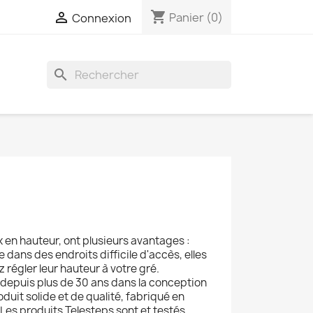
shopping_cart

Panier
(0)
Connexion
search
x en hauteur, ont plusieurs avantages :
e dans des endroits difficile d'accès, elles
 régler leur hauteur à votre gré.
 depuis plus de 30 ans dans la conception
oduit solide et de qualité, fabriqué en
Les produits Telesteps sont et testés