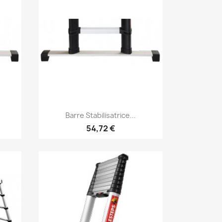
Aperçu rapide

Barre Stabilisatrice...
54,72 €