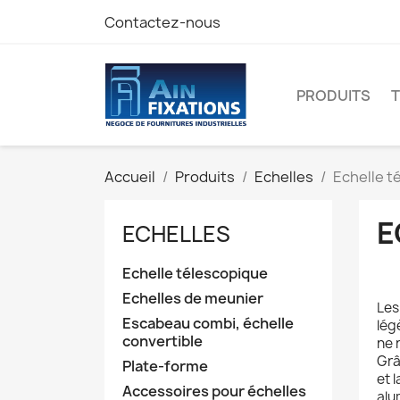
Contactez-nous
PRODUITS
Accueil
Produits
Echelles
Echelle t
E
ECHELLES
Echelle télescopique
Echelles de meunier
Les
Escabeau combi, échelle
lég
convertible
ne 
Grâ
Plate-forme
et 
Accessoires pour échelles
alu