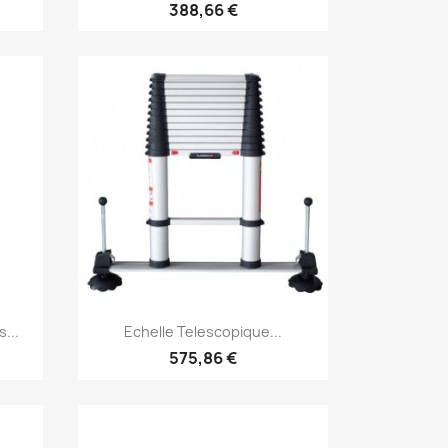
388,66 €
Aperçu rapide

...
Echelle Telescopique...
575,86 €