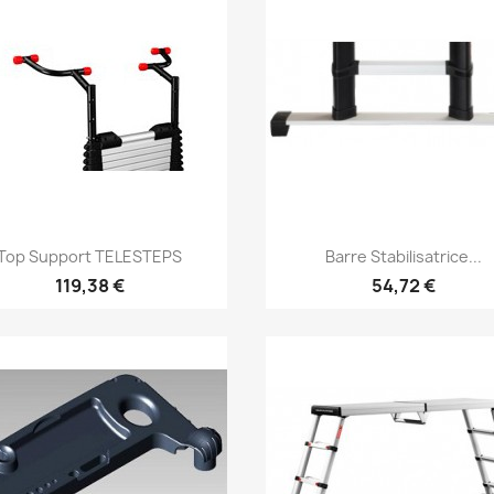
Aperçu rapide
Aperçu rapide


Top Support TELESTEPS
Barre Stabilisatrice...
119,38 €
54,72 €