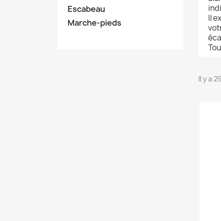
ind
Escabeau
Il 
Marche-pieds
vot
éca
Tou
Il y a 