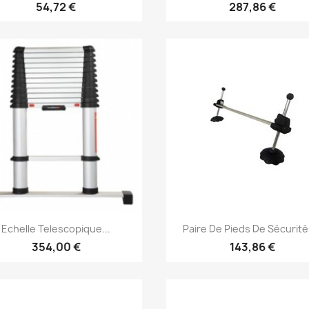
54,72 €
287,86 €
Aperçu rapide
Aperçu rapide


Echelle Telescopique...
Paire De Pieds De Sécurités
354,00 €
143,86 €