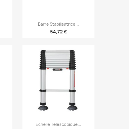
Aperçu rapide

Barre Stabilisatrice...
54,72 €
Aperçu rapide

Echelle Telescopique...