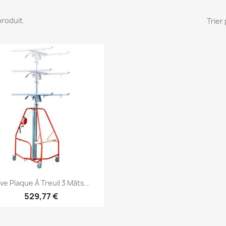
 produit.
Trier 
Aperçu rapide

ve Plaque À Treuil 3 Mâts...
529,77 €