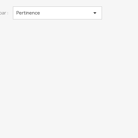

par :
Pertinence