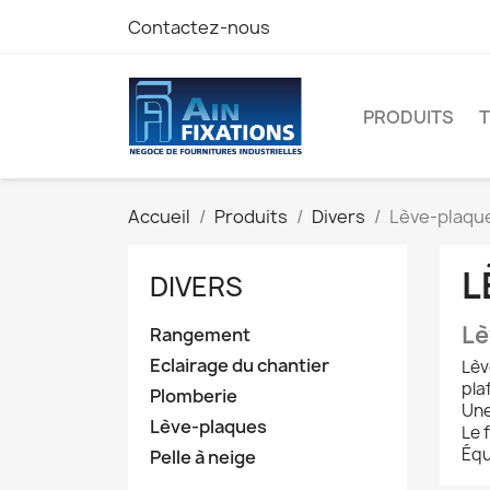
Contactez-nous
PRODUITS
Accueil
Produits
Divers
Lève-plaqu
L
DIVERS
Lè
Rangement
Eclairage du chantier
Lèv
pla
Plomberie
Une
Lève-plaques
Le 
Équ
Pelle à neige