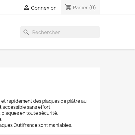
shopping_cart

Panier
(0)
Connexion
search
 et rapidement des plaques de plâtre au
t accessible sans effort.
s plaques en toute sécurité.
e.
laques Outifrance sont maniables.