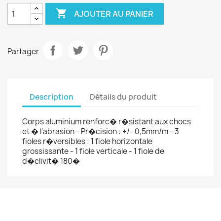

AJOUTER AU PANIER
Partager
Description
Détails du produit
Corps aluminium renforc� r�sistant aux chocs
et � l'abrasion - Pr�cision : +/- 0,5mm/m - 3
fioles r�versibles : 1 fiole horizontale
grossissante - 1 fiole verticale - 1 fiole de
d�clivit� 180�