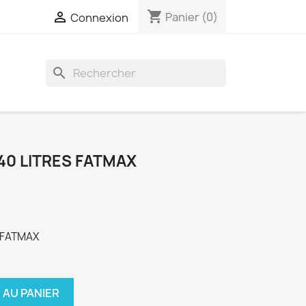
shopping_cart

Panier
(0)
Connexion
search
40 LITRES FATMAX
 FATMAX
 AU PANIER