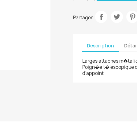
Partager
Description
Détai
Larges attaches m�talli
Poign�e t�lescopique c
d'appoint